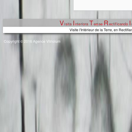
V
I
T
R
I
isita
nteriora
errae
ectificando
Visite l'Intérieur de la Terre, en Recti
Copyright © 2016 Agence Vitriolum