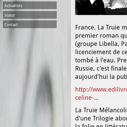
Actualités
Statut
Contact
France. La Truie 
premier roman qui
(groupe Libella, 
licenciement de c
tombé à l'eau. Pre
Russie, c'est fina
aujourd'hui la pub
http://www.ediliv
celine-...
La Truie Mélancol
d'une Trilogie ab
la folie en littér