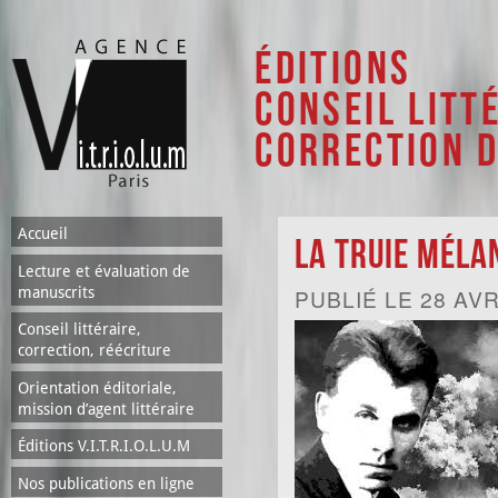
Al
co
Éditions
pri
Conseil litt
Correction 
Accueil
La Truie Méla
Lecture et évaluation de
manuscrits
PUBLIÉ LE 28 AVR
Conseil littéraire,
correction, réécriture
Orientation éditoriale,
mission d’agent littéraire
Éditions V.I.T.R.I.O.L.U.M
Nos publications en ligne