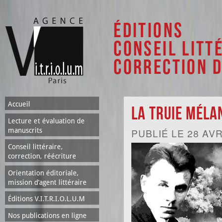
Al
co
Éditions
pri
Conseil litt
Correction 
Accueil
La Truie Méla
Lecture et évaluation de
manuscrits
PUBLIÉ LE 28 AVR
Conseil littéraire,
correction, réécriture
Orientation éditoriale,
mission d’agent littéraire
Éditions V.I.T.R.I.O.L.U.M
Nos publications en ligne