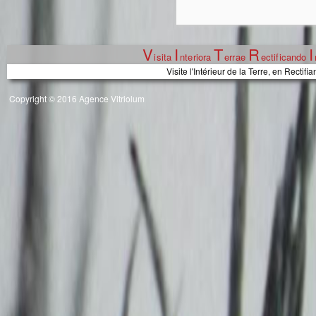
V
I
T
R
I
isita
nteriora
errae
ectificando
Visite l'Intérieur de la Terre, en Recti
Copyright © 2016 Agence Vitriolum