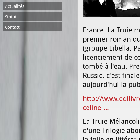
Actualités
Statut
Contact
France. La Truie 
premier roman qui
(groupe Libella, 
licenciement de c
tombé à l'eau. Pre
Russie, c'est fina
aujourd'hui la pub
http://www.ediliv
celine-...
La Truie Mélancol
d'une Trilogie ab
la folie en littér